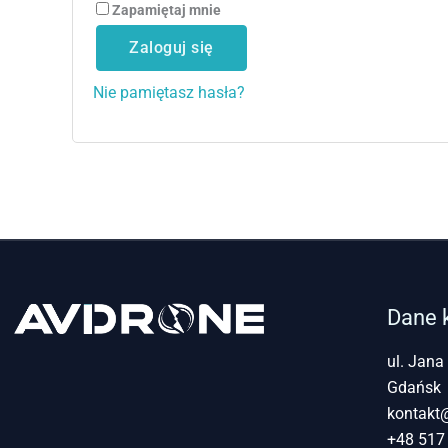
Zapamiętaj mnie
Zaloguj się
Nie pamiętasz hasła?
Dane 
ul. Jana
Gdańsk
kontakt
+48 517