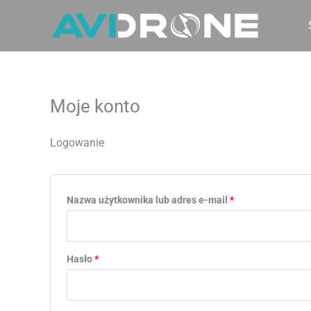
Przejdź
Wymagane
Wymagane
do
treści
Moje konto
Logowanie
Nazwa użytkownika lub adres e-mail
*
Hasło
*