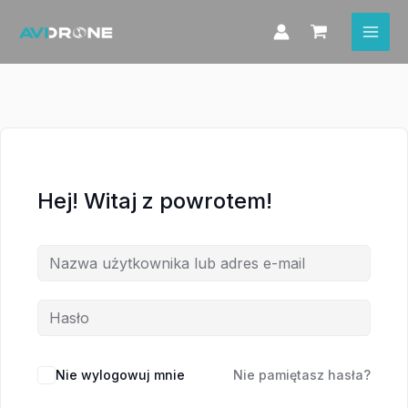
Przejdź
do
treści
Hej! Witaj z powrotem!
Nie wylogowuj mnie
Nie pamiętasz hasła?