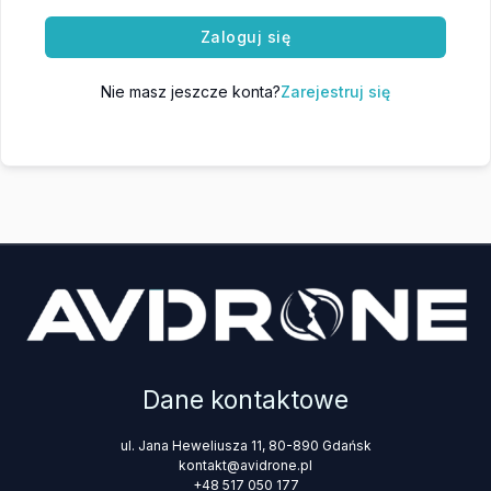
Zaloguj się
Nie masz jeszcze konta?
Zarejestruj się
Dane kontaktowe
ul. Jana Heweliusza 11, 80-890 Gdańsk
kontakt@avidrone.pl
+48 517 050 177