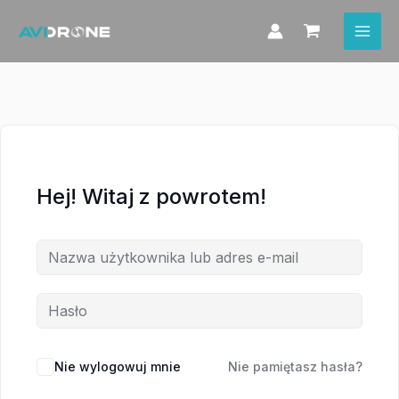
Przejdź
do
treści
Hej! Witaj z powrotem!
Nie wylogowuj mnie
Nie pamiętasz hasła?