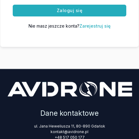
Zaloguj się
Nie masz jeszcze konta?
Zarejestruj się
Dane kontaktowe
ul. Jana Heweliusza 11, 80-890 Gdańsk
kontakt@avidrone.pl
+48 517 050 177