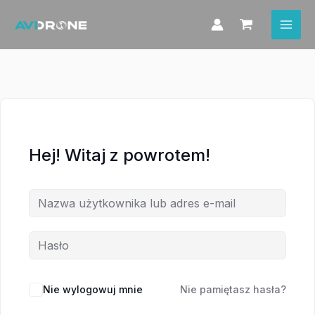
Przejdź
do
treści
Hej! Witaj z powrotem!
Nie wylogowuj mnie
Nie pamiętasz hasła?