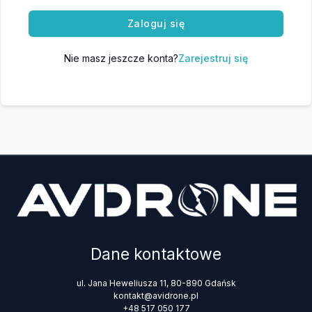
Zaloguj się
Nie masz jeszcze konta?
Zarejestruj się
Dane kontaktowe
ul. Jana Heweliusza 11, 80-890 Gdańsk
kontakt@avidrone.pl
+48 517 050 177