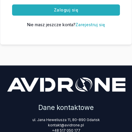
Zaloguj się
Nie masz jeszcze konta?
Zarejestruj się
Dane kontaktowe
ul. Jana Heweliusza 11, 80-890 Gdańsk
kontakt@avidrone.pl
+48 517 050 177