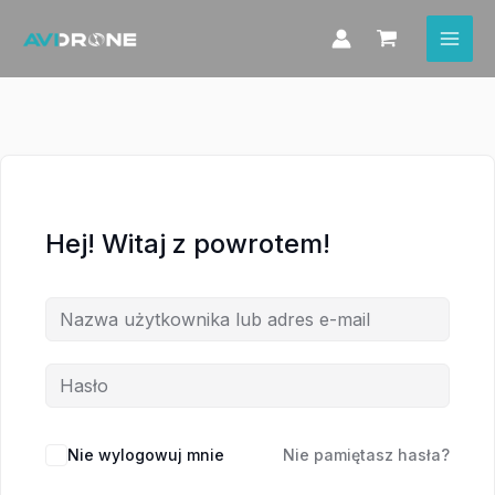
Przejdź
do
treści
Hej! Witaj z powrotem!
Nie wylogowuj mnie
Nie pamiętasz hasła?