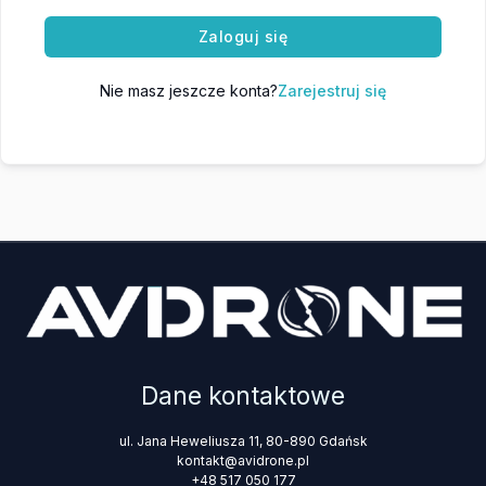
Zaloguj się
Nie masz jeszcze konta?
Zarejestruj się
Dane kontaktowe
ul. Jana Heweliusza 11, 80-890 Gdańsk
kontakt@avidrone.pl
+48 517 050 177