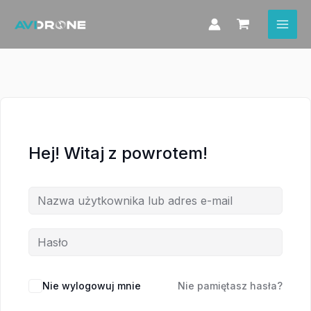
Przejdź
do
treści
Hej! Witaj z powrotem!
Nie wylogowuj mnie
Nie pamiętasz hasła?