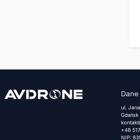
Dane
ul. Jan
Gdańsk
kontakt
+48 517
NIP: 8