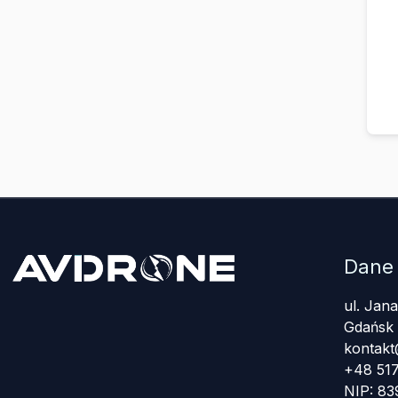
Dane
ul. Jan
Gdańsk
kontakt
+48 517
NIP: 8