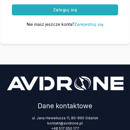
Zaloguj się
Nie masz jeszcze konta?
Zarejestruj się
Dane kontaktowe
ul. Jana Heweliusza 11, 80-890 Gdańsk
kontakt@avidrone.pl
+48 517 050 177