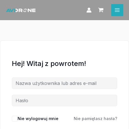
Przejdź
do
treści
Hej! Witaj z powrotem!
Nie wylogowuj mnie
Nie pamiętasz hasła?