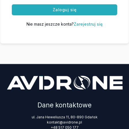
Zaloguj się
Nie masz jeszcze konta?
Zarejestruj się
Dane kontaktowe
ul. Jana Heweliusza 11, 80-890 Gdańsk
kontakt@avidrone.pl
+48 517 050 177