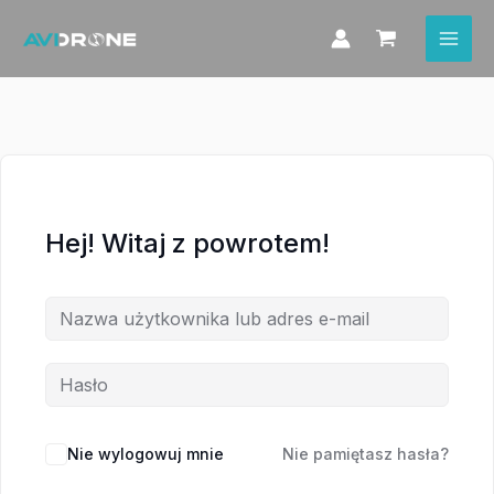
Przejdź
do
treści
Hej! Witaj z powrotem!
Nie wylogowuj mnie
Nie pamiętasz hasła?