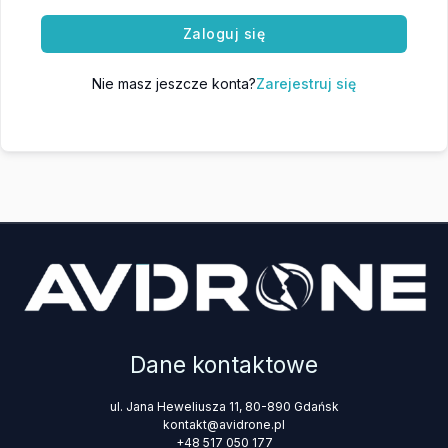
Zaloguj się
Nie masz jeszcze konta?
Zarejestruj się
Dane kontaktowe
ul. Jana Heweliusza 11, 80-890 Gdańsk
kontakt@avidrone.pl
+48 517 050 177