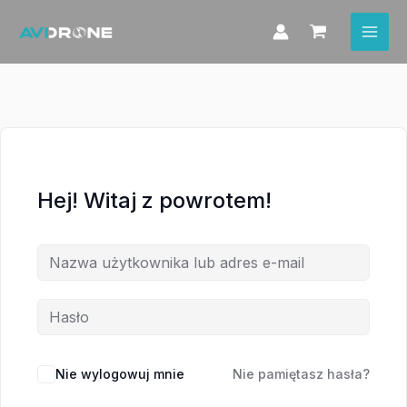
Przejdź
do
treści
Hej! Witaj z powrotem!
Nie wylogowuj mnie
Nie pamiętasz hasła?