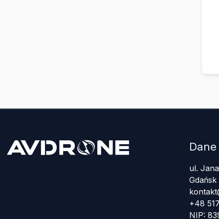
Dane
ul. Jan
Gdańsk
kontakt
+48 517
NIP: 8