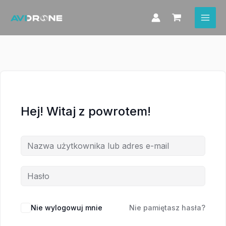
Przejdź
do
treści
Hej! Witaj z powrotem!
Nie wylogowuj mnie
Nie pamiętasz hasła?