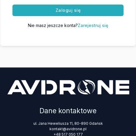
Zaloguj się
Nie masz jeszcze konta?
Zarejestruj się
Dane kontaktowe
ul. Jana Heweliusza 11, 80-890 Gdańsk
kontakt@avidrone.pl
+48 517 050 177