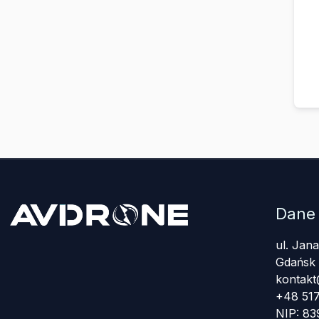
Dane
ul. Jan
Gdańsk
kontakt
+48 517
NIP: 8