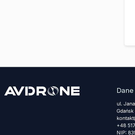
Dane
ul. Jan
Gdańsk
kontakt
+48 517
NIP: 8