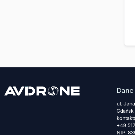
Dane
ul. Jan
Gdańsk
kontakt
+48 517
NIP: 8