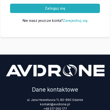
Zaloguj się
Nie masz jeszcze konta?
Zarejestruj się
Dane kontaktowe
ul. Jana Heweliusza 11, 80-890 Gdańsk
kontakt@avidrone.pl
+48 517 050 177