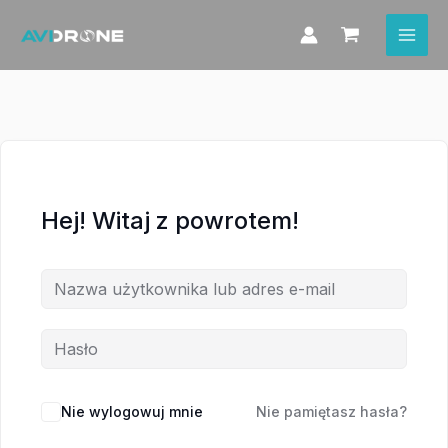
Przejdź
do
treści
Hej! Witaj z powrotem!
Nie wylogowuj mnie
Nie pamiętasz hasła?