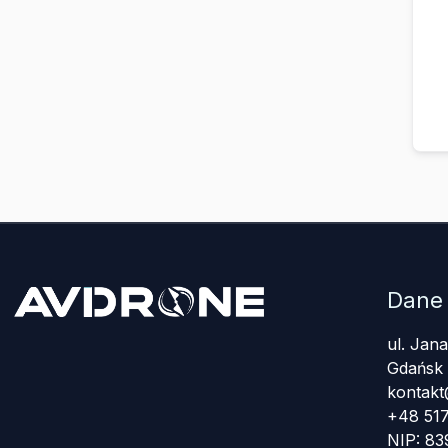
Dane
ul. Jan
Gdańsk
kontakt
+48 517
NIP: 8