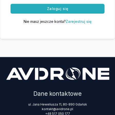
Zaloguj się
Nie masz jeszcze konta?
Zarejestruj się
Dane kontaktowe
ul. Jana Heweliusza 11, 80-890 Gdańsk
kontakt@avidrone.pl
+48 517 050 177