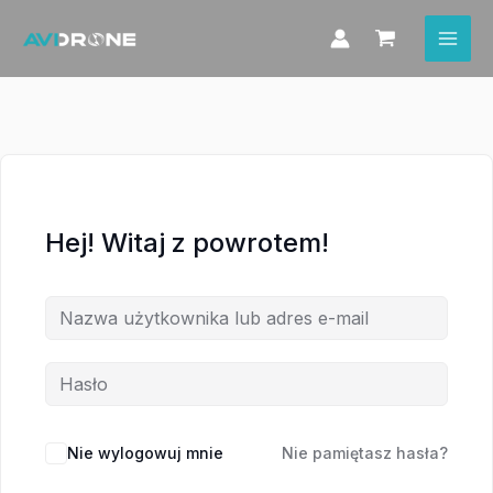
Przejdź
do
treści
Hej! Witaj z powrotem!
Nie wylogowuj mnie
Nie pamiętasz hasła?