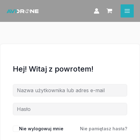
Przejdź
do
treści
Hej! Witaj z powrotem!
Nie wylogowuj mnie
Nie pamiętasz hasła?