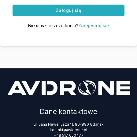
Zaloguj się
Nie masz jeszcze konta?
Zarejestruj się
Dane kontaktowe
ul. Jana Heweliusza 11, 80-890 Gdańsk
kontakt@avidrone.pl
+48 517 050 177