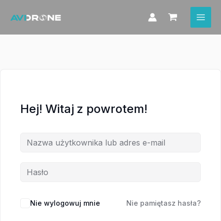
Przejdź
do
treści
Hej! Witaj z powrotem!
Nie wylogowuj mnie
Nie pamiętasz hasła?