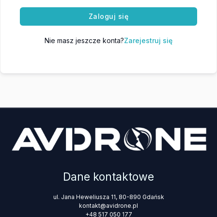
Zaloguj się
Nie masz jeszcze konta?
Zarejestruj się
Dane kontaktowe
ul. Jana Heweliusza 11, 80-890 Gdańsk
kontakt@avidrone.pl
+48 517 050 177