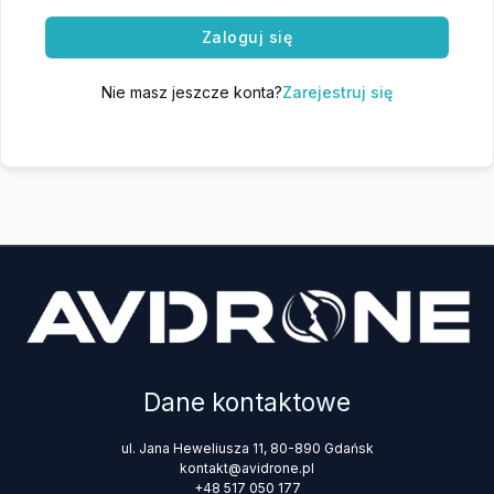
Zaloguj się
Nie masz jeszcze konta?
Zarejestruj się
Dane kontaktowe
ul. Jana Heweliusza 11, 80-890 Gdańsk
kontakt@avidrone.pl
+48 517 050 177