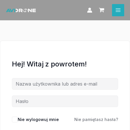
Przejdź
do
treści
Hej! Witaj z powrotem!
Nie wylogowuj mnie
Nie pamiętasz hasła?