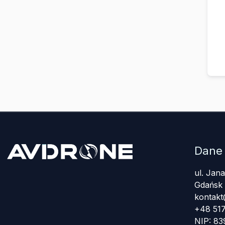
Dane
ul. Jan
Gdańsk
kontakt
+48 517
NIP: 8