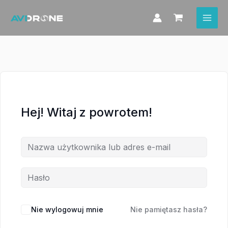
Przejdź
do
treści
Hej! Witaj z powrotem!
Nie wylogowuj mnie
Nie pamiętasz hasła?