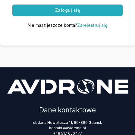
Zaloguj się
Nie masz jeszcze konta?
Zarejestruj się
Dane kontaktowe
ul. Jana Heweliusza 11, 80-890 Gdańsk
kontakt@avidrone.pl
+48 517 050 177