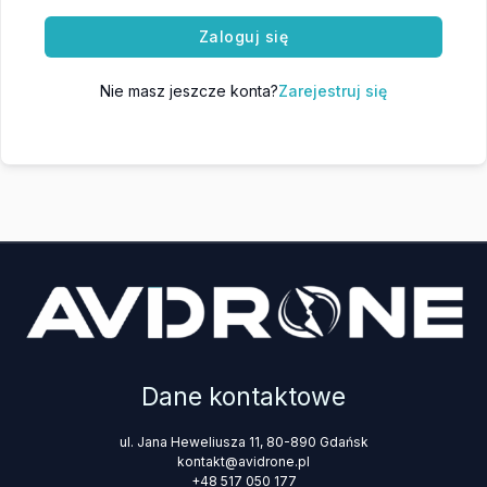
Zaloguj się
Nie masz jeszcze konta?
Zarejestruj się
Dane kontaktowe
ul. Jana Heweliusza 11, 80-890 Gdańsk
kontakt@avidrone.pl
+48 517 050 177