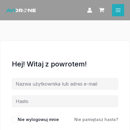
Przejdź
do
treści
Hej! Witaj z powrotem!
Nie wylogowuj mnie
Nie pamiętasz hasła?