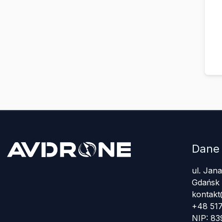
Dane
ul. Jan
Gdańsk
kontakt
+48 517
NIP: 8