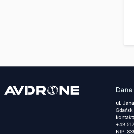
Dane
ul. Jan
Gdańsk
kontakt
+48 517
NIP: 8