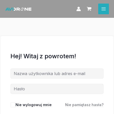
Przejdź
do
treści
Hej! Witaj z powrotem!
Nie wylogowuj mnie
Nie pamiętasz hasła?