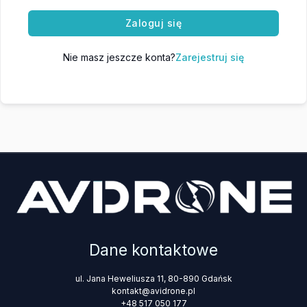
Zaloguj się
Nie masz jeszcze konta?
Zarejestruj się
Dane kontaktowe
ul. Jana Heweliusza 11, 80-890 Gdańsk
kontakt@avidrone.pl
+48 517 050 177