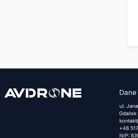
Dane
ul. Jan
Gdańsk
kontakt
+48 517
NIP: 8