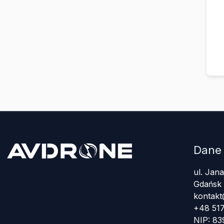
Dane
ul. Jan
Gdańsk
kontakt
+48 517
NIP: 8