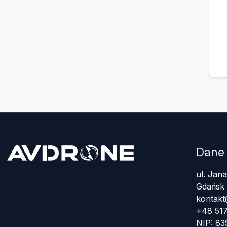
Dane
ul. Jan
Gdańsk
kontakt
+48 517
NIP: 8