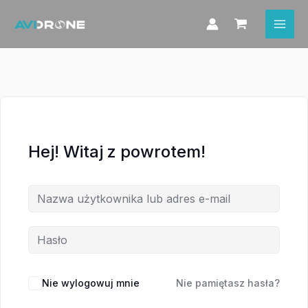
Przejdź
do
treści
Hej! Witaj z powrotem!
Nie wylogowuj mnie
Nie pamiętasz hasła?