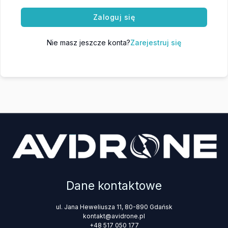
Zaloguj się
Nie masz jeszcze konta?
Zarejestruj się
Dane kontaktowe
ul. Jana Heweliusza 11, 80-890 Gdańsk
kontakt@avidrone.pl
+48 517 050 177