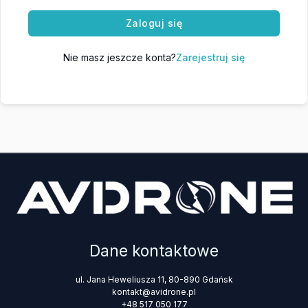
Zaloguj się
Nie masz jeszcze konta?
Zarejestruj się
Dane kontaktowe
ul. Jana Heweliusza 11, 80-890 Gdańsk
kontakt@avidrone.pl
+48 517 050 177