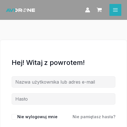
Przejdź
do
treści
Hej! Witaj z powrotem!
Nie wylogowuj mnie
Nie pamiętasz hasła?