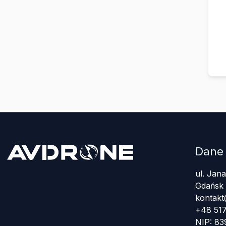
Dane
ul. Jan
Gdańsk
kontakt
+48 517
NIP: 8