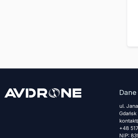
Dane
ul. Jan
Gdańsk
kontakt
+48 517
NIP: 8