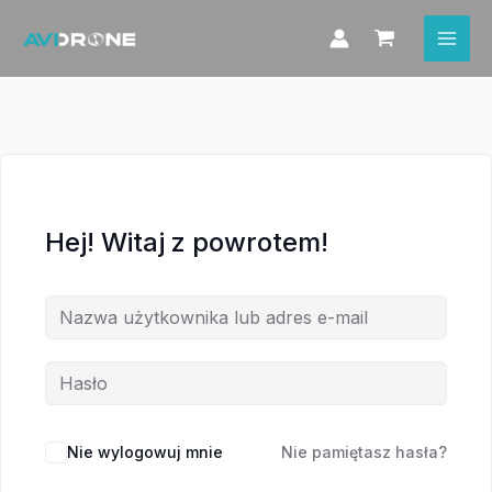
Przejdź
do
treści
Hej! Witaj z powrotem!
Nie wylogowuj mnie
Nie pamiętasz hasła?