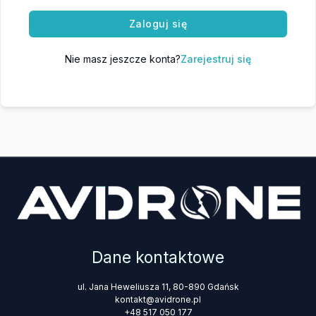
Zaloguj się
Nie masz jeszcze konta?
Zarejestruj się
Dane kontaktowe
ul. Jana Heweliusza 11, 80-890 Gdańsk
kontakt@avidrone.pl
+48 517 050 177