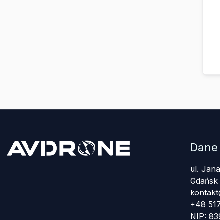
Dane
ul. Jan
Gdańsk
kontakt
+48 517
NIP: 8