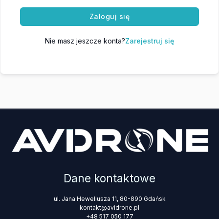
Zaloguj się
Nie masz jeszcze konta?
Zarejestruj się
Dane kontaktowe
ul. Jana Heweliusza 11, 80-890 Gdańsk
kontakt@avidrone.pl
+48 517 050 177