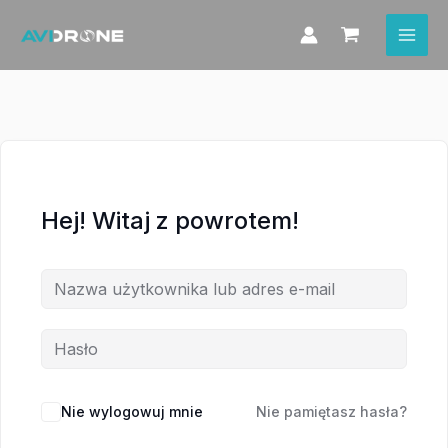
Przejdź
do
treści
Hej! Witaj z powrotem!
Nie wylogowuj mnie
Nie pamiętasz hasła?