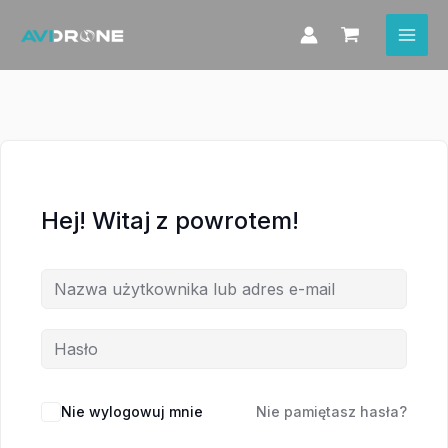
Przejdź
do
treści
Hej! Witaj z powrotem!
Nie wylogowuj mnie
Nie pamiętasz hasła?