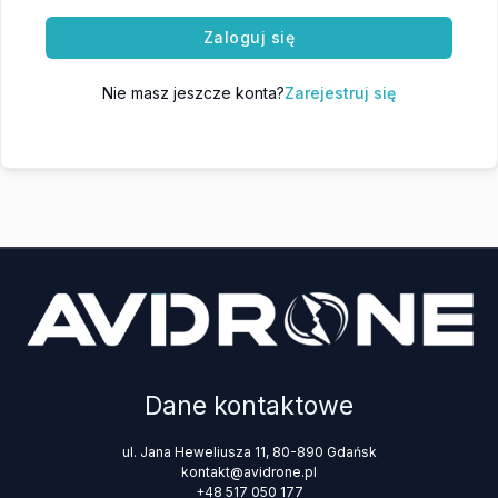
Zaloguj się
Nie masz jeszcze konta?
Zarejestruj się
Dane kontaktowe
ul. Jana Heweliusza 11, 80-890 Gdańsk
kontakt@avidrone.pl
+48 517 050 177