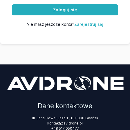
Zaloguj się
Nie masz jeszcze konta?
Zarejestruj się
Dane kontaktowe
ul. Jana Heweliusza 11, 80-890 Gdańsk
kontakt@avidrone.pl
+48 517 050 177