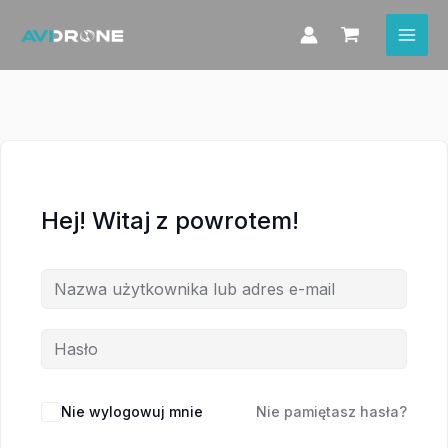
Przejdź
do
treści
Hej! Witaj z powrotem!
Nie wylogowuj mnie
Nie pamiętasz hasła?