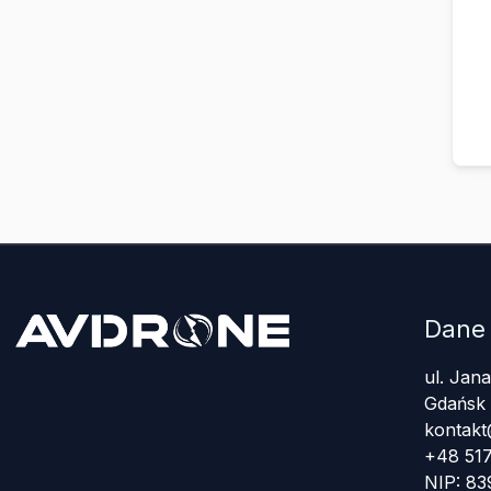
Dane
ul. Jan
Gdańsk
kontakt
+48 517
NIP: 8