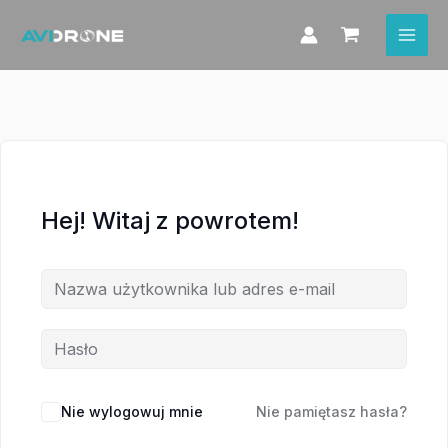
Przejdź
do
treści
Hej! Witaj z powrotem!
Nie wylogowuj mnie
Nie pamiętasz hasła?