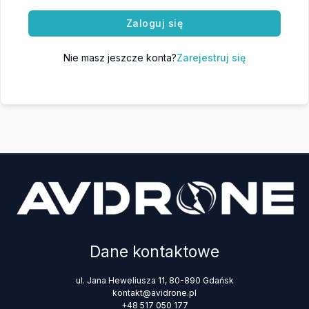
Zaloguj się
Nie masz jeszcze konta?
Zarejestruj się
Dane kontaktowe
ul. Jana Heweliusza 11, 80-890 Gdańsk
kontakt@avidrone.pl
+48 517 050 177