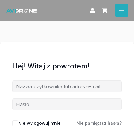
Przejdź
do
treści
Hej! Witaj z powrotem!
Nie wylogowuj mnie
Nie pamiętasz hasła?