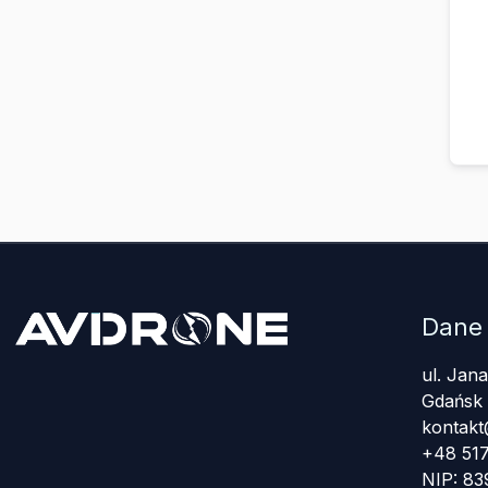
Dane
ul. Jan
Gdańsk
kontakt
+48 517
NIP: 8